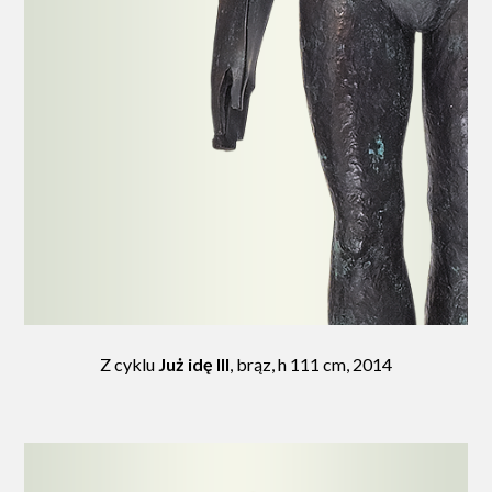
Z cyklu
Już idę III
, brąz, h 111 cm, 2014