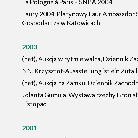
La Pologne à Paris – SNBA 2004
Laury 2004, Platynowy Laur Ambasador S
Gospodarcza w Katowicach
2003
(net), Aukcja w rytmie walca, Dziennik Z
NN, Krzysztof-Aussstellung ist ein Zufall
(net), Aukcja na Zamku, Dziennik Zachodn
Jolanta Gumula, Wystawa rzeźby Bronisł
Listopad
2001