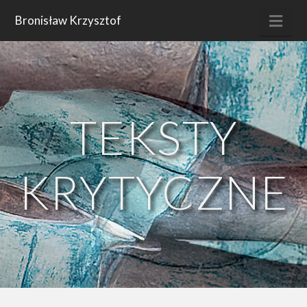
Nav
Bronisław Krzysztof
TEKSTY
KRYTYCZNE