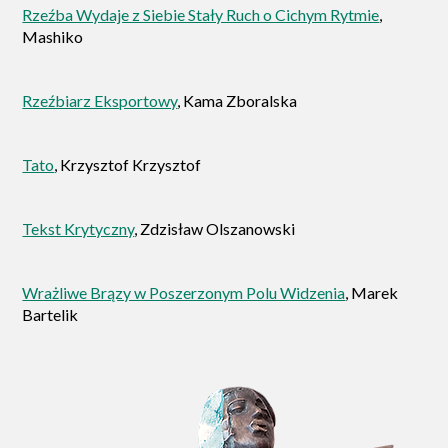
Rzeźba Wydaje z Siebie Stały Ruch o Cichym Rytmie
,
Mashiko
Rzeźbiarz Eksportowy
, Kama Zboralska
Tato
, Krzysztof Krzysztof
Tekst Krytyczny
, Zdzisław Olszanowski
Wrażliwe Brązy w Poszerzonym Polu Widzenia
, Marek
Bartelik